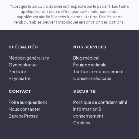
*Lorsque le parcours de soin est respecté par le patient. Les tarifs
appliqués sont ceux de l'Assurance Maladie, sans coût
supplémentaire lié à l'accès à la consultation. Des frais non
remboursables peuvent s'appliquer en fonction des options.
SPÉCIALITÉS
NOS SERVICES
Médecin généraliste
Blog médical
Gynécologue
Équipe médicale
Pédiatre
Tarifs et remboursement
Psychiatre
Conseils médicaux
CONTACT
SÉCURITÉ
Foire aux questions
Politique de confidentialité
Nous contacter
Information &
Espace Presse
consentement
Cookies