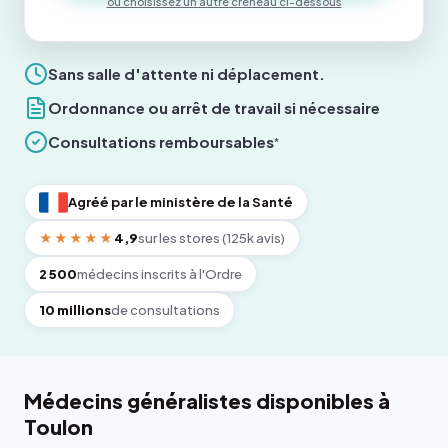
ou choisissez un autre créneau ci-dessous
Sans salle d'attente ni déplacement.
Ordonnance ou arrêt de travail si nécessaire
Consultations remboursables
*
Agréé par le ministère de la Santé
★★★★★
4,9
sur les stores (125k avis)
2 500
médecins inscrits à l'Ordre
10 millions
de consultations
Médecins généralistes disponibles à
Toulon