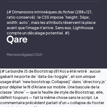
{# Dimensions intrinsèques du fichier (288×121,
ratio conservé) : le CSS impose `height: 36px;
width: auto`, mais les attributs réservent la place
avant que l'image n'arrive. Sans eux, Lighthouse
compte un décalage potentiel. #}
Mentions légales
CGUV
{# Le bundle JS de Bootstrap (81 Ko) a été retiré : aucun
gabarit ne porte de `data-bs-toggle`, et son unique
usage était `new bootstrap.Collapse()` dans `directory.js`
pour déplier le fil d'Ariane sur mobile. Une bascule de la
classe `show` — que la feuille de style de Bootstrap, elle,
définit toujours — fait la même chose sans le script. Le
commentaire précédent parlait d'un « collapse du footer