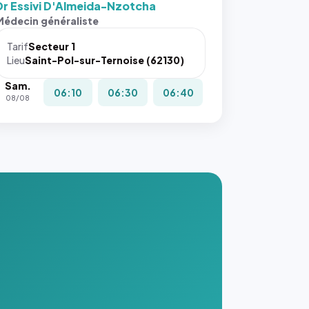
Dr Essivi D'Almeida-Nzotcha
s ces
Médecin généraliste
ributs
Tarif
Secteur 1
igateur
Lieu
Saint-Pol-sur-Ternoise (62130)
réserve
Sam.
la
06:10
06:30
06:40
08/08
ce, et
taient
trois
nières
ges de
nnuaire
s ce
. #}