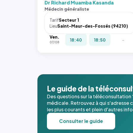
Dr Richard Muamba Kasanda
Sans ces
Médecin généraliste
attributs
le
Tarif
Secteur 1
navigateur
Lieu
Saint-Maur-des-Fossés (94210)
ne réserve
Ven.
pas la
18:40
18:50
-
07/08
place, et
c'étaient
les trois
dernières
images de
l'annuaire
dans ce
Le guide de la téléconsu
cas. #}
Des questions sur la téléconsultation 
médicale. Retrouvez à qui s'adresse ce
les plus courants et plein d'autres inf
Consulter le guide