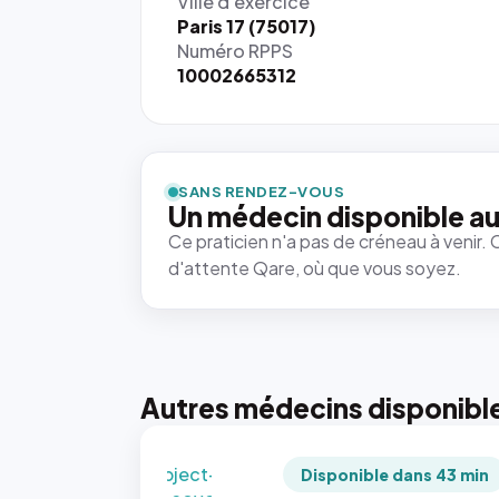
Ville d'exercice
Paris 17 (75017)
Numéro RPPS
10002665312
{# 40×40
: la taille
rendue par
`.profile-
SANS RENDEZ-VOUS
picture`,
Un médecin disponible au
et un
Ce praticien n'a pas de créneau à venir. 
rapport 1:1
d'attente Qare, où que vous soyez.
qui reste
juste à
toutes les
tailles
puisque la
photo est
Autres médecins disponibl
recadrée
en
`object-
Disponible dans 43 min
fit: cover`.