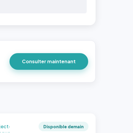
 40×40
taille
due par
ofile-
ture`,
un
Consulter maintenant
ort 1:1
 reste
e à
tes les
les
sque la
to est
adrée
ject-
Disponible demain
 cover`.