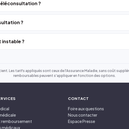
 téléconsultation ?
ultation ?
 instable ?
ient. Les tarifs appliqués sont ceux de l'Assurance Maladie, sans coût suppléme
remboursables peuvent s'appliquer en fonction des options.
ERVICES
CONTACT
dical
Foire aux questions
médicale
Nous contacter
et remboursement
Espace Presse
s médicaux