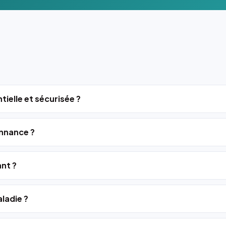
tielle et sécurisée ?
nnance ?
ant ?
ladie ?