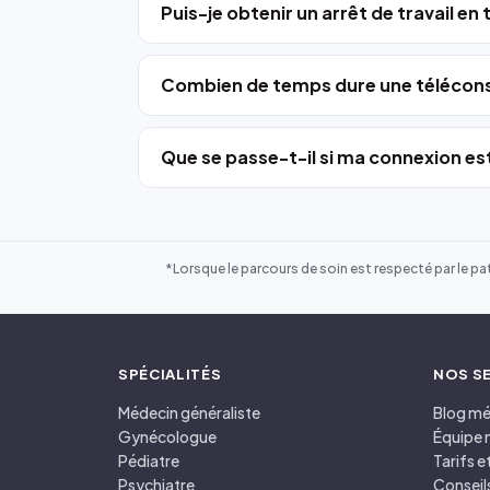
Puis-je obtenir un arrêt de travail en
Combien de temps dure une télécons
Que se passe-t-il si ma connexion est
*Lorsque le parcours de soin est respecté par le pat
SPÉCIALITÉS
NOS S
Médecin généraliste
Blog mé
Gynécologue
Équipe 
Pédiatre
Tarifs 
Psychiatre
Conseil