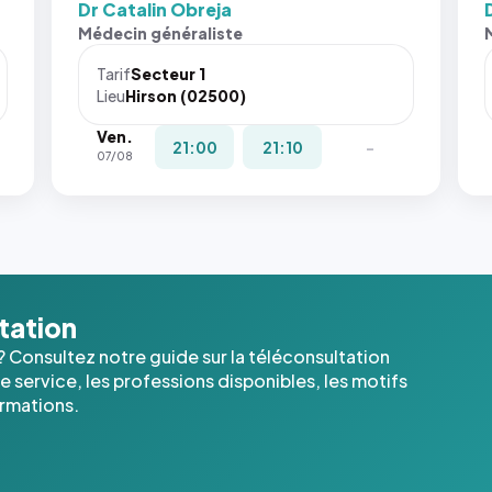
Dr Catalin Obreja
Sans ces
San
Médecin généraliste
attributs
att
le
le
Tarif
Secteur 1
navigateur
nav
Lieu
Hirson (02500)
ne réserve
ne 
Ven.
pas la
pas 
21:00
21:10
-
07/08
place, et
pla
c'étaient
c'é
les trois
les 
dernières
der
images de
ima
l'annuaire
l'a
dans ce
dan
ltation
cas. #}
cas
? Consultez notre guide sur la téléconsultation
 service, les professions disponibles, les motifs
ormations.