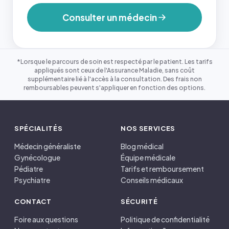
Consulter un médecin
*Lorsque le parcours de soin est respecté par le patient. Les tarifs
appliqués sont ceux de l'Assurance Maladie, sans coût
supplémentaire lié à l'accès à la consultation. Des frais non
remboursables peuvent s'appliquer en fonction des options.
SPÉCIALITÉS
NOS SERVICES
Médecin généraliste
Blog médical
Gynécologue
Équipe médicale
Pédiatre
Tarifs et remboursement
Psychiatre
Conseils médicaux
CONTACT
SÉCURITÉ
Foire aux questions
Politique de confidentialité