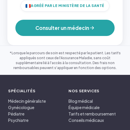
AGRÉÉ PAR LE MINISTÈRE DE LA SANTÉ
Consulter un médecin
*Lorsque le parcours de soin est respecté par le patient. Les tarifs
appliqués sont ceux de l'Assurance Maladie, sans coût
supplémentaire lié à l'accès à la consultation. Des frais non
remboursables peuvent s'appliquer en fonction des options.
SPÉCIALITÉS
NOS SERVICES
Médecin généraliste
Blog médical
Gynécologue
Équipe médicale
Pédiatre
Tarifs et remboursement
Psychiatre
Conseils médicaux