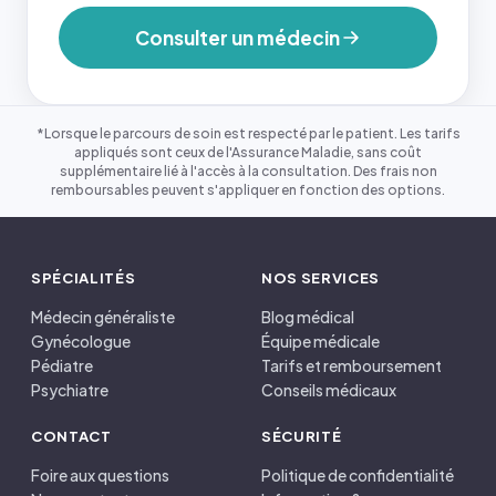
Consulter un médecin
*Lorsque le parcours de soin est respecté par le patient. Les tarifs
appliqués sont ceux de l'Assurance Maladie, sans coût
supplémentaire lié à l'accès à la consultation. Des frais non
remboursables peuvent s'appliquer en fonction des options.
SPÉCIALITÉS
NOS SERVICES
Médecin généraliste
Blog médical
Gynécologue
Équipe médicale
Pédiatre
Tarifs et remboursement
Psychiatre
Conseils médicaux
CONTACT
SÉCURITÉ
Foire aux questions
Politique de confidentialité