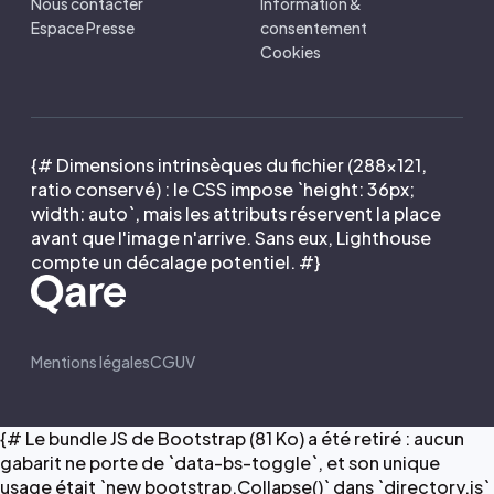
Nous contacter
Information &
Espace Presse
consentement
Cookies
{# Dimensions intrinsèques du fichier (288×121,
ratio conservé) : le CSS impose `height: 36px;
width: auto`, mais les attributs réservent la place
avant que l'image n'arrive. Sans eux, Lighthouse
compte un décalage potentiel. #}
Mentions légales
CGUV
{# Le bundle JS de Bootstrap (81 Ko) a été retiré : aucun
gabarit ne porte de `data-bs-toggle`, et son unique
usage était `new bootstrap.Collapse()` dans `directory.js`