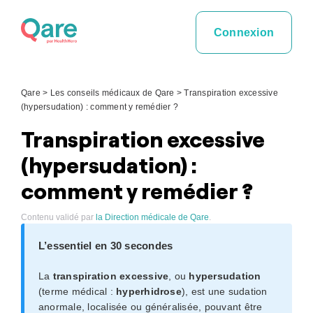
Skip
to
Connexion
content
Qare
>
Les conseils médicaux de Qare
>
Transpiration excessive
(hypersudation) : comment y remédier ?
Transpiration excessive
(hypersudation) :
comment y remédier ?
Contenu validé par
la Direction médicale de Qare
.
L’essentiel en 30 secondes
La
transpiration excessive
, ou
hypersudation
(terme médical :
hyperhidrose
), est une sudation
anormale, localisée ou généralisée, pouvant être