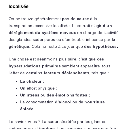
localisée
On ne trouve généralement
pas de cause
à la
transpiration excessive localisée. Il pourrait s’agir
d’un
dérèglement du système nerveux
en charge de l’activité
des glandes sudoripares ou d’un trouble influencé par
la
génétique
. Cela ne reste à ce jour que
des hypothèses.
Une chose est néanmoins plus sûre, c’est que
ces
hypersudations primaires
semblent apparaître sous
l’effet de
certains facteurs déclenchants
, tels que :
La chaleur
;
Un effort physique ;
Un stress
ou
des émotions fortes
;
La consommation
d’alcool
ou de
nourriture
épicée.
Le saviez-vous ? La sueur sécrétée par les glandes
sudoripares est
inodore
. Les mauvaises odeurs que l’on