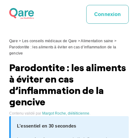
Skip
to
Connexion
content
Qare
>
Les conseils médicaux de Qare
>
Alimentation saine
>
Parodontite : les aliments à éviter en cas d’inflammation de la
gencive
Parodontite : les aliments
à éviter en cas
d’inflammation de la
gencive
Contenu validé par
Margot Roche, diététicienne
.
L’essentiel en 30 secondes