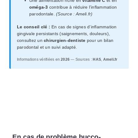
Une alimentation riche en
vitamine C
et en
oméga-3
contribue à réduire l’inflammation
parodontale.
(Source : Ameli.fr)
Le conseil clé :
En cas de signes d’inflammation
gingivale persistants (saignements, douleurs),
consultez un
chirurgien-dentiste
pour un bilan
parodontal et un suivi adapté.
Informations vérifiées en
2026
— Sources :
HAS
,
Ameli.fr
En cas de problème bucco-