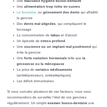
Une
mauvaise hygiène bucco-dentaire
Une
alimentation trop riche en sucres
Le bruxisme
, ou
grincement des dents
qui affaiblit
la gencive
Des
dents mal alignées
, qui compliquent le
brossage
La consommation de
tabac
et d’alcool
Un épisode de
stress profond
Une
couronne ou un implant mal positionné
qui
irrite la gencive
Une
forte variation hormonale
telle que
la
grossesse ou la ménopause
La prise de
certains médicaments
(antidépresseurs, antiépileptiques)
Les déficit immunitaires
Si vous cumulez plusieurs de ces facteurs, nous vous
recommandons de surveiller l’état de vos gencives
régulièrement. Un simple
examen bucco-dentaire
une