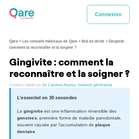
Skip
to
Connexion
content
Qare
>
Les conseils médicaux de Qare
>
Mal de dents
>
Gingivite :
comment la reconnaître et la soigner ?
Gingivite : comment la
reconnaître et la soigner ?
Contenu validé par
Dr. Caroline Alvarez, médecin généraliste
.
L’essentiel en 30 secondes
La
gingivite
est une inflammation réversible des
gencives
, première forme de maladie parodontale,
souvent causée par l’accumulation de
plaque
dentaire
.