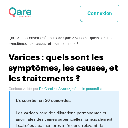
Skip
to
Connexion
content
Qare
>
Les conseils médicaux de Qare
>
Varices : quels sont les
symptômes, les causes, et les traitements ?
Varices : quels sont les
symptômes, les causes, et
les traitements ?
Contenu validé par
Dr. Caroline Alvarez, médecin généraliste
.
L’essentiel en 30 secondes
Les
varices
sont des dilatations permanentes et
anormales des veines superficielles, principalement
localisées aux membres inférieurs, relevant de