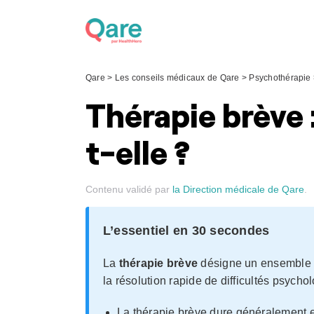
Skip
to
content
Qare
>
Les conseils médicaux de Qare
>
Psychothérapie
Thérapie brève 
t-elle ?
Contenu validé par
la Direction médicale de Qare
.
L’essentiel en 30 secondes
La
thérapie brève
désigne un ensemble 
la résolution rapide de difficultés psych
La thérapie brève dure généralement 