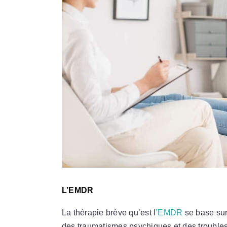
L’EMDR
La thérapie brève qu’est l
’EMDR
se base sur
des traumatismes psychiques et des troubles