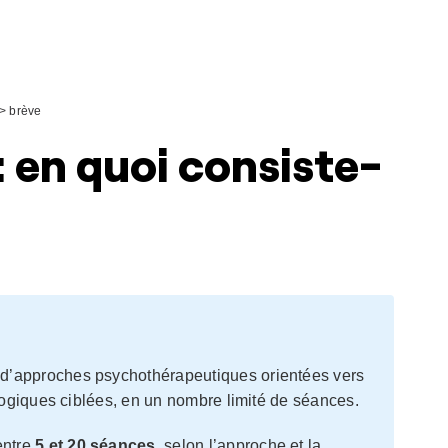
>
brève
: en quoi consiste-
d’approches psychothérapeutiques orientées vers
ologiques ciblées, en un nombre limité de séances.
entre
5 et 20 séances
, selon l’approche et la