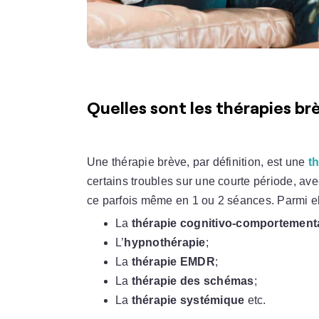
Quelles sont les thérapies br
Une thérapie brève, par définition, est une
t
certains troubles sur une courte période, av
ce parfois même en 1 ou 2 séances. Parmi el
La
thérapie cognitivo-comportement
L’
hypnothérapie
;
La
thérapie EMDR
;
La
thérapie des schémas
;
La
thérapie systémique
etc.