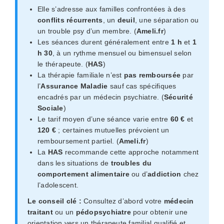
Elle s’adresse aux familles confrontées à des
conflits récurrents
, un
deuil
, une séparation ou
un trouble psy d’un membre. (
Ameli.fr
)
Les séances durent généralement entre
1 h
et
1
h 30
, à un rythme mensuel ou bimensuel selon
le thérapeute. (
HAS
)
La thérapie familiale n’est
pas remboursée
par
l’
Assurance Maladie
sauf cas spécifiques
encadrés par un médecin psychiatre. (
Sécurité
Sociale
)
Le tarif moyen d’une séance varie entre
60 €
et
120 €
; certaines mutuelles prévoient un
remboursement partiel. (
Ameli.fr
)
La
HAS
recommande cette approche notamment
dans les situations de
troubles du
comportement alimentaire
ou d’
addiction
chez
l’adolescent.
Le conseil clé :
Consultez d’abord votre
médecin
traitant
ou un
pédopsychiatre
pour obtenir une
orientation vers un thérapeute familial qualifié et