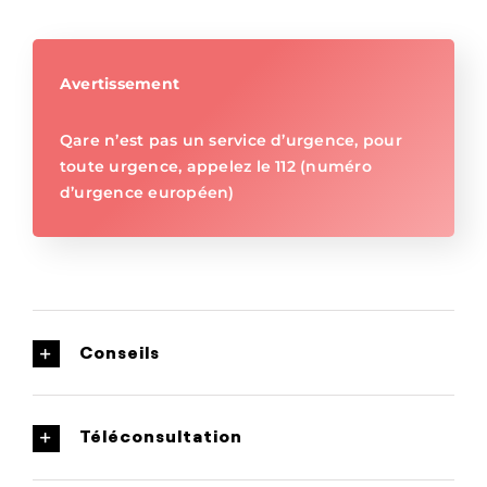
Avertissement
Qare n’est pas un service d’urgence, pour
toute urgence, appelez le 112 (numéro
d’urgence européen)
Conseils
Téléconsultation