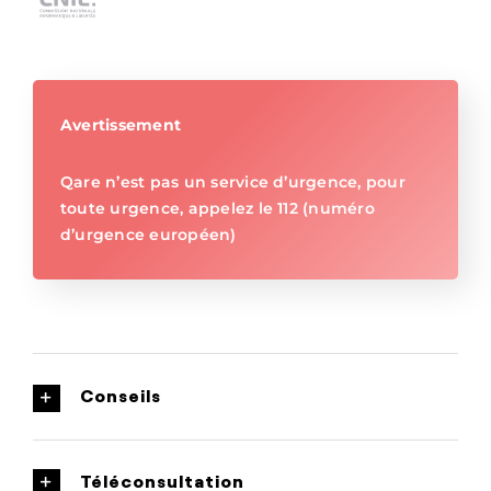
Avertissement
Qare n’est pas un service d’urgence, pour
toute urgence, appelez le 112 (numéro
d’urgence européen)
Conseils
Téléconsultation