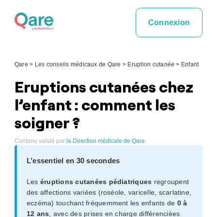
Skip
to
Connexion
content
Qare
>
Les conseils médicaux de Qare
>
Eruption cutanée
>
Enfant
Eruptions cutanées chez
l’enfant : comment les
soigner ?
Contenu validé par
la Direction médicale de Qare
.
L’essentiel en 30 secondes
Les
éruptions cutanées pédiatriques
regroupent
des affections variées (roséole, varicelle, scarlatine,
eczéma) touchant fréquemment les enfants de
0 à
12 ans
, avec des prises en charge différenciées