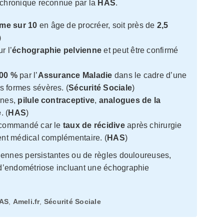
 chronique reconnue par la
HAS
.
me sur 10
en âge de procréer, soit près de
2,5
)
r l’
échographie pelvienne
et peut être confirmé
00 %
par l’
Assurance Maladie
dans le cadre d’une
s formes sévères. (
Sécurité Sociale
)
ones,
pilule contraceptive
,
analogues de la
e
. (
HAS
)
recommandé car le
taux de récidive
après chirurgie
ent médical complémentaire. (
HAS
)
ennes persistantes ou de règles douloureuses,
d’endométriose incluant une échographie
AS
,
Ameli.fr
,
Sécurité Sociale