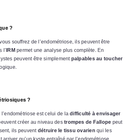
ique ?
ous souffrez de l’endométriose, ils peuvent être
s l’
IRM
permet une analyse plus complète.
En
s kystes peuvent être simplement
palpables au toucher
logique.
triosiques ?
 l’endométriose est celui de la
difficulté à envisager
 peuvent créer au niveau des
trompes de Fallope
peut
ssent, ils peuvent
détruire le tissu ovarien
qui les
t arriver qu’un kyste entraîné par l’endométriose