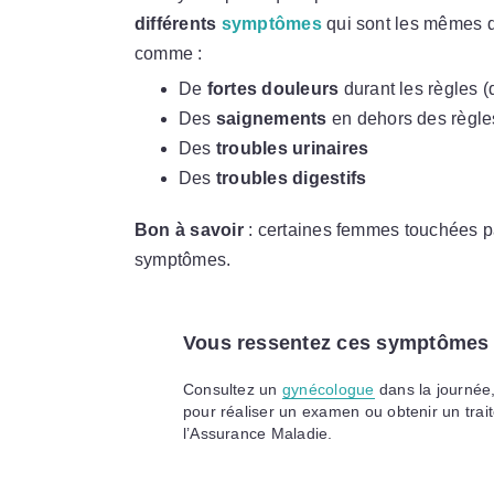
différents
symptômes
qui sont les mêmes q
comme :
De
fortes douleurs
durant les règles (
Des
saignements
en dehors des règl
Des
troubles urinaires
Des
troubles digestifs
Bon à savoir
: certaines femmes touchées p
symptômes.
Vous ressentez ces symptômes
Consultez un
gynécologue
dans la journée
pour réaliser un examen ou obtenir un trai
l’Assurance Maladie.