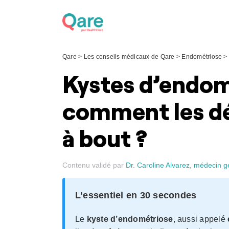
Skip
to
content
Qare
>
Les conseils médicaux de Qare
>
Endométriose
>
Kystes d’endom
comment les dé
à bout ?
Contenu validé par
Dr. Caroline Alvarez, médecin g
L’essentiel en 30 secondes
Le
kyste d’endométriose
, aussi appelé