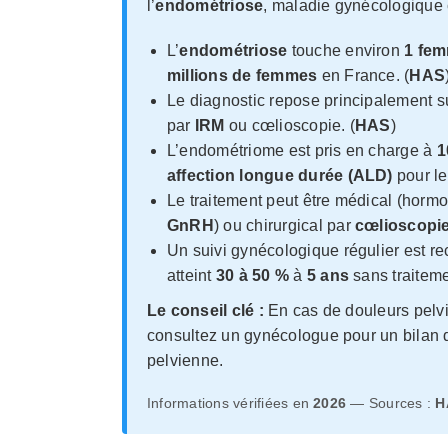
l’
endométriose
, maladie gynécologique
L’
endométriose
touche environ
1 fem
millions de femmes
en France. (
HAS
Le diagnostic repose principalement su
par
IRM
ou cœlioscopie. (
HAS
)
L’endométriome est pris en charge à
1
affection longue durée (ALD)
pour le
Le traitement peut être médical (horm
GnRH
) ou chirurgical par
cœlioscopi
Un suivi gynécologique régulier est 
atteint
30 à 50 %
à
5 ans
sans traitem
Le conseil clé :
En cas de douleurs pelvi
consultez un gynécologue pour un bilan 
pelvienne.
Informations vérifiées en
2026
— Sources :
H