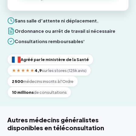
Sans salle d'attente ni déplacement.
Ordonnance ou arrêt de travail si nécessaire
Consultations remboursables
*
Agréé par le ministère de la Santé
★★★★★
4,9
sur les stores (125k avis)
2 500
médecins inscrits à l'Ordre
10 millions
de consultations
Autres médecins généralistes
disponibles en téléconsultation