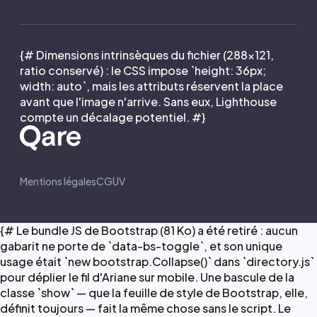
{# Dimensions intrinsèques du fichier (288×121,
ratio conservé) : le CSS impose `height: 36px;
width: auto`, mais les attributs réservent la place
avant que l'image n'arrive. Sans eux, Lighthouse
compte un décalage potentiel. #}
Mentions légales
CGUV
{# Le bundle JS de Bootstrap (81 Ko) a été retiré : aucun
gabarit ne porte de `data-bs-toggle`, et son unique
usage était `new bootstrap.Collapse()` dans `directory.js`
pour déplier le fil d'Ariane sur mobile. Une bascule de la
classe `show` — que la feuille de style de Bootstrap, elle,
définit toujours — fait la même chose sans le script. Le