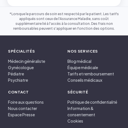
*Lorsque le parcours de soin est respecté par le patient. Les tarifs
appliqués sont ceux de l'Assurance Maladie, sans coût
supplémentaire lié à l'accès à la consultation. Des frais non
remboursables peuvent s'appliquer en fonction des options.
SPÉCIALITÉS
NOS SERVICES
Médecin généraliste
Blog médical
Gynécologue
Équipe médicale
Pédiatre
Tarifs et remboursement
Psychiatre
Conseils médicaux
CONTACT
SÉCURITÉ
Foire aux questions
Politique de confidentialité
Nous contacter
Information &
Espace Presse
consentement
Cookies