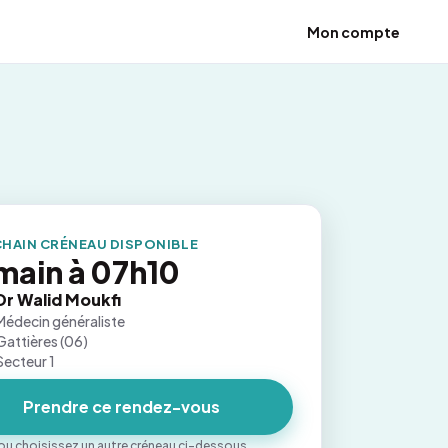
Mon compte
HAIN CRÉNEAU DISPONIBLE
main à 07h10
Dr Walid Moukfi
Médecin généraliste
Gattières (06)
Secteur 1
Prendre ce rendez-vous
ou choisissez un autre créneau ci-dessous