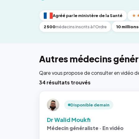
Agréé par le ministère de la Santé
★
2 500
médecins inscrits à l'Ordre
10 millions
Autres médecins généra
Qare vous propose de consulter en vidéo de 6
34 résultats trouvés
Disponible demain
Dr Walid Moukfi
Médecin généraliste · En vidéo