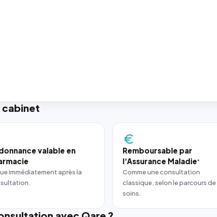
 cabinet
donnance valable en
Remboursable par
armacie
l'Assurance Maladie
*
ue immédiatement après la
Comme une consultation
sultation.
classique, selon le parcours de
soins.
nsultation avec Qare ?