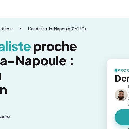
ritimes
Mandelieu-la-Napoule (06210)
liste
proche
la-Napoule :
n
PROC
De
on
saire