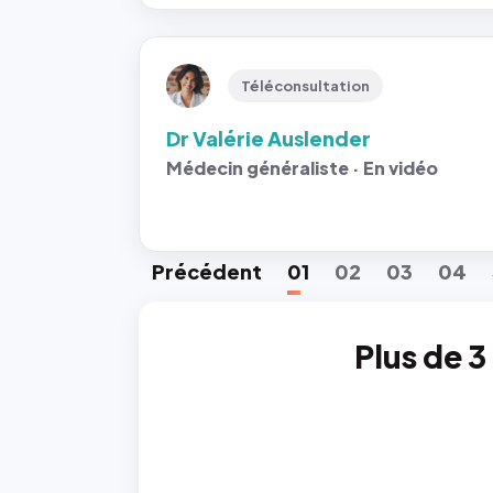
Téléconsultation
Dr Valérie Auslender
Médecin généraliste · En vidéo
Préc
édent
01
02
03
04
Plus de 3