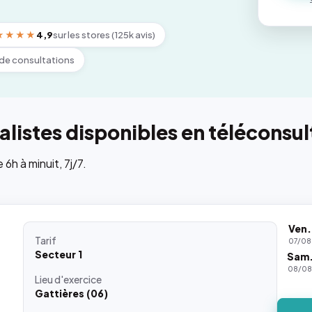
★★★★
4,9
sur les stores (125k avis)
de consultations
listes disponibles en téléconsul
h à minuit, 7j/7.
Ven.
Tarif
07/08
Secteur 1
Sam
08/0
Lieu
d'exercice
Gattières (06)