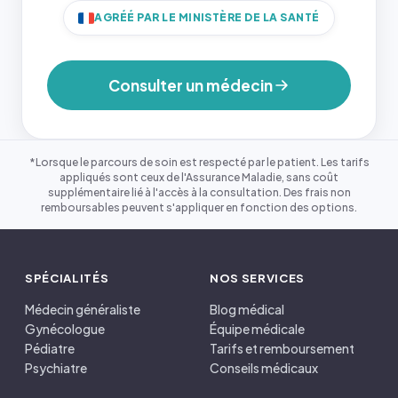
AGRÉÉ PAR LE MINISTÈRE DE LA SANTÉ
Consulter un médecin
*Lorsque le parcours de soin est respecté par le patient. Les tarifs
appliqués sont ceux de l'Assurance Maladie, sans coût
supplémentaire lié à l'accès à la consultation. Des frais non
remboursables peuvent s'appliquer en fonction des options.
SPÉCIALITÉS
NOS SERVICES
Médecin généraliste
Blog médical
Gynécologue
Équipe médicale
Pédiatre
Tarifs et remboursement
Psychiatre
Conseils médicaux