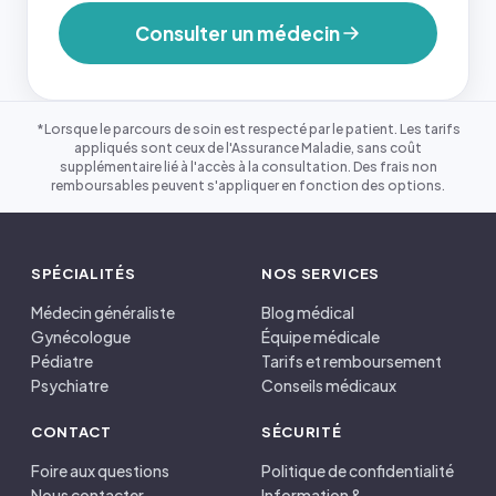
Consulter un médecin
*Lorsque le parcours de soin est respecté par le patient. Les tarifs
appliqués sont ceux de l'Assurance Maladie, sans coût
supplémentaire lié à l'accès à la consultation. Des frais non
remboursables peuvent s'appliquer en fonction des options.
SPÉCIALITÉS
NOS SERVICES
Médecin généraliste
Blog médical
Gynécologue
Équipe médicale
Pédiatre
Tarifs et remboursement
Psychiatre
Conseils médicaux
CONTACT
SÉCURITÉ
Foire aux questions
Politique de confidentialité
Nous contacter
Information &