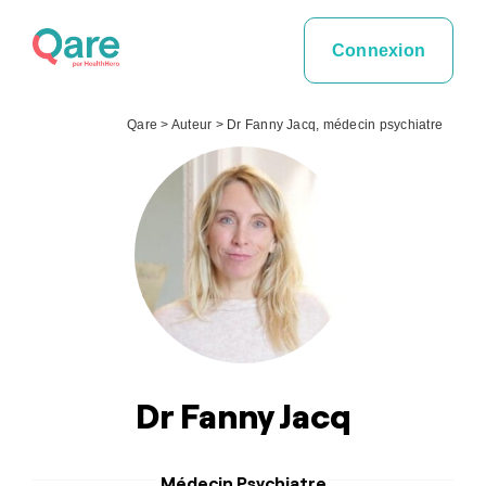
Skip
to
Connexion
content
Qare
>
Auteur
>
Dr Fanny Jacq, médecin psychiatre
Dr Fanny Jacq
Médecin Psychiatre