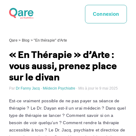
Skip
to
Connexion
content
Qare
>
Blog
>
"En thérapie" d'Arte
« En Thérapie » d’Arte :
vous aussi, prenez place
sur le divan
Par
Dr Fanny Jacq · Médecin Psychiatre
· Mis à jour le 9 mai 2025
Est-ce vraiment possible de ne pas payer sa séance de
thérapie ? Le Dr. Dayan est-il un vrai médecin ? Dans quel
type de thérapie se lancer ? Comment savoir si on a
besoin de voir quelqu’un ? Comment rendre la thérapie
accessible à tous ? Le Dr. Jacq, psychiatre et directrice de