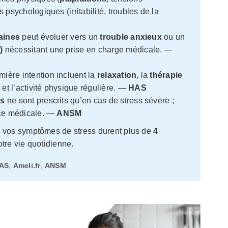
psychologiques (irritabilité, troubles de la
aines
peut évoluer vers un
trouble anxieux
ou un
)
nécessitant une prise en charge médicale. —
ère intention incluent la
relaxation
, la
thérapie
)
et l’activité physique régulière. —
HAS
rs
ne sont prescrits qu’en cas de stress sévère ;
nce médicale. —
ANSM
 vos symptômes de stress durent plus de
4
otre vie quotidienne.
AS
,
Ameli.fr
,
ANSM