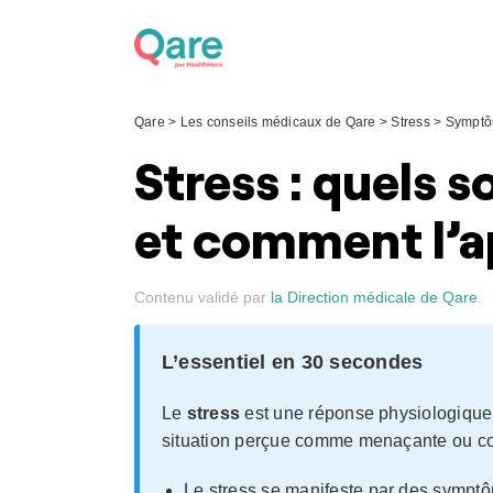
Skip
to
content
Qare
>
Les conseils médicaux de Qare
>
Stress
>
Sympt
Stress : quels 
et comment l’ap
Contenu validé par
la Direction médicale de Qare
.
L’essentiel en 30 secondes
Le
stress
est une réponse physiologique 
situation perçue comme menaçante ou co
Le stress se manifeste par des sympt