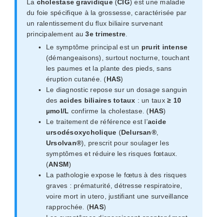
La
cholestase gravidique
(
CIG
) est une maladie
du foie spécifique à la grossesse, caractérisée par
un ralentissement du flux biliaire survenant
principalement au
3e trimestre
.
Le symptôme principal est un
prurit intense
(démangeaisons), surtout nocturne, touchant
les paumes et la plante des pieds, sans
éruption cutanée. (
HAS
)
Le diagnostic repose sur un dosage sanguin
des
acides biliaires totaux
: un taux
≥ 10
µmol/L
confirme la cholestase. (
HAS
)
Le traitement de référence est l’
acide
ursodésoxycholique
(
Delursan®
,
Ursolvan®
), prescrit pour soulager les
symptômes et réduire les risques fœtaux.
(
ANSM
)
La pathologie expose le fœtus à des risques
graves : prématurité, détresse respiratoire,
voire mort in utero, justifiant une surveillance
rapprochée. (
HAS
)