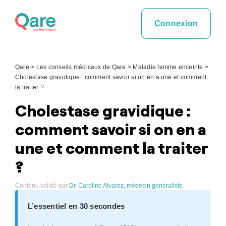
Skip
to
Connexion
content
Qare
>
Les conseils médicaux de Qare
>
Maladie femme enceinte
>
Cholestase gravidique : comment savoir si on en a une et comment
la traiter ?
Cholestase gravidique :
comment savoir si on en a
une et comment la traiter
?
Contenu validé par
Dr. Caroline Alvarez, médecin généraliste
.
L’essentiel en 30 secondes