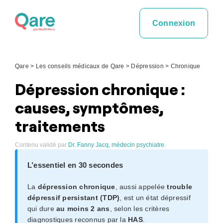
Skip
to
Connexion
content
Qare
>
Les conseils médicaux de Qare
>
Dépression
>
Chronique
Dépression chronique :
causes, symptômes,
traitements
Contenu validé par
Dr. Fanny Jacq, médecin psychiatre
.
L’essentiel en 30 secondes
La
dépression chronique
, aussi appelée
trouble
dépressif persistant (TDP)
, est un état dépressif
qui dure
au moins 2 ans
, selon les critères
diagnostiques reconnus par la
HAS
.