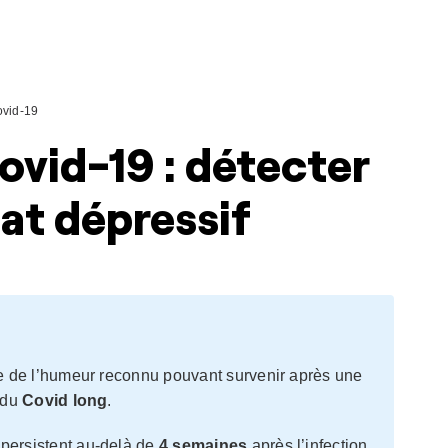
vid-19
ovid-19 : détecter
tat dépressif
e de l’humeur reconnu pouvant survenir après une
 du
Covid long
.
persistent au-delà de
4 semaines
après l’infection