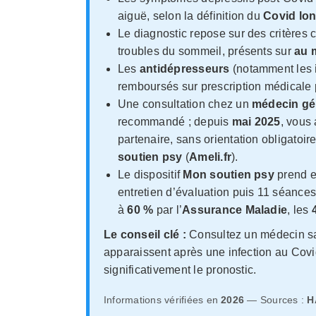
aiguë, selon la définition du
Covid lo
Le diagnostic repose sur des critères 
troubles du sommeil, présents sur
au 
Les
antidépresseurs
(notamment les
remboursés sur prescription médicale p
Une consultation chez un
médecin gé
recommandé ; depuis
mai 2025
, vous
partenaire, sans orientation obligatoir
soutien psy
(
Ameli.fr
).
Le dispositif
Mon soutien psy
prend e
entretien d’évaluation puis 11 séance
à
60 %
par l’
Assurance Maladie
, les
Le conseil clé :
Consultez un médecin sa
apparaissent après une infection au Covi
significativement le pronostic.
Informations vérifiées en
2026
— Sources :
H