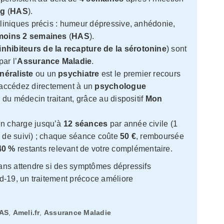
ng
(
HAS
).
cliniques précis : humeur dépressive, anhédonie,
moins 2 semaines
(
HAS
).
inhibiteurs de la recapture de la sérotonine
) sont
ar l’
Assurance Maladie
.
néraliste
ou un
psychiatre
est le premier recours
 accédez directement à un
psychologue
e du médecin traitant, grâce au dispositif
Mon
n charge jusqu’à
12 séances
par année civile (1
s de suivi) ; chaque séance coûte
50 €
, remboursée
40 %
restants relevant de votre complémentaire.
ns attendre si des symptômes dépressifs
d-19, un traitement précoce améliore
AS
,
Ameli.fr
,
Assurance Maladie