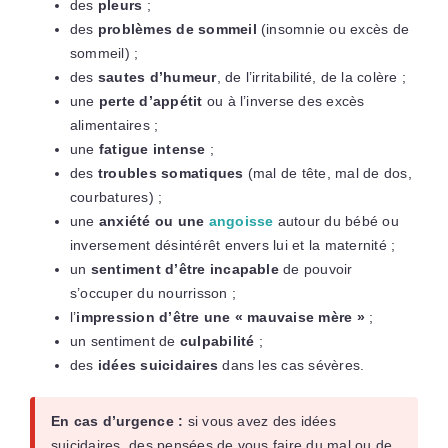
des
pleurs
;
des
problèmes de sommeil
(insomnie ou excès de
sommeil) ;
des
sautes d’humeur
, de l’irritabilité, de la colère ;
une
perte d’appétit
ou à l’inverse des excès
alimentaires ;
une
fatigue intense
;
des
troubles somatiques
(mal de tête, mal de dos,
courbatures) ;
une
anxiété ou une
angoisse
autour du bébé ou
inversement désintérêt envers lui et la maternité ;
un
sentiment d’être incapable
de pouvoir
s’occuper du nourrisson ;
l’
impression d’être une « mauvaise mère »
;
un sentiment de
culpabilité
;
des
idées suicidaires
dans les cas sévères.
En cas d’urgence :
si vous avez des idées
suicidaires, des pensées de vous faire du mal ou de