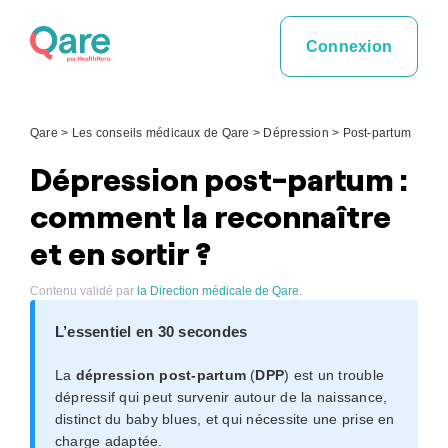
Skip
to
Connexion
content
Qare
>
Les conseils médicaux de Qare
>
Dépression
>
Post-partum
Dépression post-partum :
comment la reconnaître
et en sortir ?
Contenu validé par
la Direction médicale de Qare
.
L’essentiel en 30 secondes
La
dépression post-partum
(
DPP
) est un trouble
dépressif qui peut survenir autour de la naissance,
distinct du baby blues, et qui nécessite une prise en
charge adaptée.