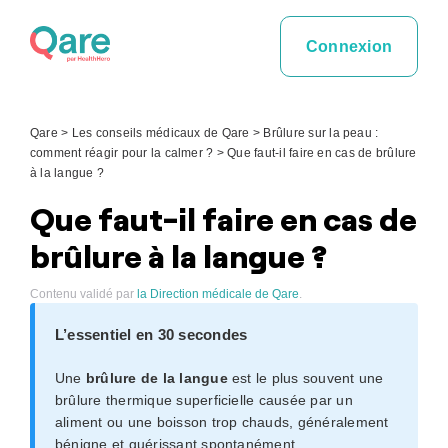
Skip
to
Connexion
content
Qare
>
Les conseils médicaux de Qare
>
Brûlure sur la peau :
comment réagir pour la calmer ?
>
Que faut-il faire en cas de brûlure
à la langue ?
Que faut-il faire en cas de
brûlure à la langue ?
Contenu validé par
la Direction médicale de Qare
.
L’essentiel en 30 secondes
Une
brûlure de la langue
est le plus souvent une
brûlure thermique superficielle causée par un
aliment ou une boisson trop chauds, généralement
bénigne et guérissant spontanément.