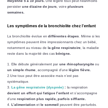
moyenne 5 à 10 jours.
Une légère toux peut néanmoins
persister
une dizaine de jours
, voire
plusieurs
semaines.
Les symptômes de la bronchiolite chez l’enfant
La bronchiolite évolue en
différentes étapes
. Même si les
symptômes peuvent être impressionnants chez un bébé,
notamment au niveau de
la gêne respiratoire
, la maladie
reste dans la majorité des cas
bénigne.
1. Elle débute généralement par
une rhinopharyngite
ou
un simple rhume
, accompagné d’une
légère fièvre.
2.Une toux peut être associée mais n’est pas
systématique.
3.
La gêne respiratoire (dyspnée)
:
la respiration
devient un effort qui fatigue l’enfant
et s’accompagne
d’une
respiration plus rapide, parfois sifflante.
4.
L’alimentation
et
le sommeil
peuvent être perturbés.