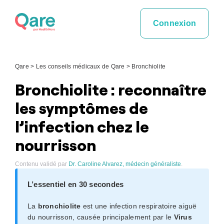
Skip
to
Connexion
content
Qare
>
Les conseils médicaux de Qare
>
Bronchiolite
Bronchiolite : reconnaître
les symptômes de
l’infection chez le
nourrisson
Contenu validé par
Dr. Caroline Alvarez, médecin généraliste
.
L’essentiel en 30 secondes
La
bronchiolite
est une infection respiratoire aiguë
du nourrisson, causée principalement par le
Virus