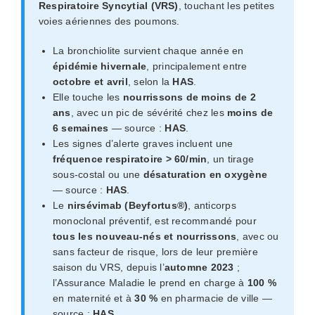
Respiratoire Syncytial (VRS)
, touchant les petites
voies aériennes des poumons.
La bronchiolite survient chaque année en
épidémie hivernale
, principalement entre
octobre et avril
, selon la
HAS
.
Elle touche les
nourrissons de moins de 2
ans
, avec un pic de sévérité chez les
moins de
6 semaines
— source :
HAS
.
Les signes d’alerte graves incluent une
fréquence respiratoire > 60/min
, un tirage
sous-costal ou une
désaturation en oxygène
— source :
HAS
.
Le
nirsévimab (Beyfortus®)
, anticorps
monoclonal préventif, est recommandé pour
tous les nouveau-nés et nourrissons
, avec ou
sans facteur de risque, lors de leur première
saison du VRS, depuis l’
automne 2023
;
l’Assurance Maladie le prend en charge à
100 %
en maternité et à
30 %
en pharmacie de ville —
source :
HAS
.