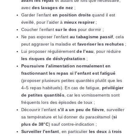
avant les repas
et autant de fois que nécessaire,
avec
des lavages de nez
;
Garder l’enfant
en position droite
quand il est
éveillé, pour l’aider à
mieux respirer
;
Coucher l’enfant
sur le dos
pour dormir ;
Ne pas exposer l’enfant
au tabagisme passif
, cela
peut aggraver la maladie et
favoriser les rechutes
;
Lui proposer régulièrement
de l’eau
, pour réduire
les risques de déshydratation
;
Poursuivre l’alimentation normalement en
fractionnant les repas si l’enfant est fatigué
(proposer plusieurs petites quantités plutôt que les
4–5 repas habituels). En cas de fatigue,
privilégier
de petites quantités
, car les vomissements sont
fréquents lors des épisodes de toux ;
Découvrir l’enfant
s’il a un peu de fièvre
, surveiller
sa température et lui donner du paracétamol (
si
plus de 38°C
) sauf contre-indication ;
Surveiller l’enfant
, en particulier
les deux
à
trois