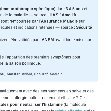
(
immunothérapie spécifique
) dure
3 à 5 ans
et
on de la maladie — source :
HAS
/
Ameli.fr
.
 sont remboursés par l’
Assurance Maladie
sur
lécules et indications retenues — source :
Sécurité
vent être validés par l’
ANSM
avant toute mise sur
s l’apparition des premiers symptômes pour
de la saison pollinique.
AS
,
Ameli.fr
,
ANSM
,
Sécurité Sociale
ématiquement avec des éternuements en salve et des
itement allergie pollen réellement efficace ? Ce
ales pour neutraliser l’histamine
(la molécule