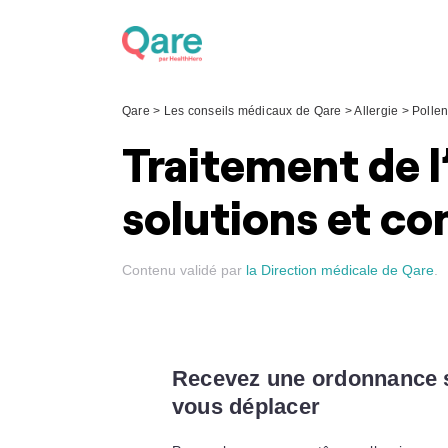
Skip
to
content
Qare
>
Les conseils médicaux de Qare
>
Allergie
>
Polle
Traitement de l’
solutions et co
Contenu validé par
la Direction médicale de Qare
.
Recevez une ordonnance 
vous déplacer