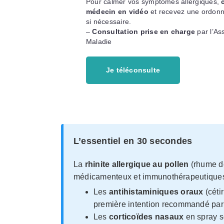
Pour calmer vos symptômes allergiques,
médecin en vidéo
et recevez une ordonn
si nécessaire.
–
Consultation prise en charge
par l’As
Maladie
Je téléconsulte
L’essentiel en 30 secondes
La
rhinite allergique au pollen
(rhume de
médicamenteux et immunothérapeutiques r
Les
antihistaminiques oraux
(cétir
première intention recommandé par
Les
corticoïdes nasaux
en spray s