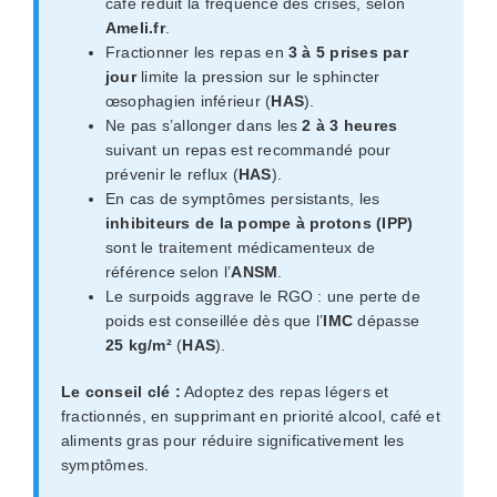
café réduit la fréquence des crises, selon
Ameli.fr
.
Fractionner les repas en
3 à 5 prises par
jour
limite la pression sur le sphincter
œsophagien inférieur (
HAS
).
Ne pas s’allonger dans les
2 à 3 heures
suivant un repas est recommandé pour
prévenir le reflux (
HAS
).
En cas de symptômes persistants, les
inhibiteurs de la pompe à protons (IPP)
sont le traitement médicamenteux de
référence selon l’
ANSM
.
Le surpoids aggrave le RGO : une perte de
poids est conseillée dès que l’
IMC
dépasse
25 kg/m²
(
HAS
).
Le conseil clé :
Adoptez des repas légers et
fractionnés, en supprimant en priorité alcool, café et
aliments gras pour réduire significativement les
symptômes.