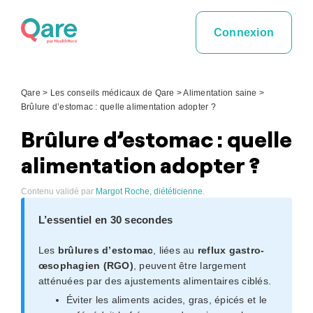
Skip
to
Connexion
content
Qare
>
Les conseils médicaux de Qare
>
Alimentation saine
>
Brûlure d’estomac : quelle alimentation adopter ?
Brûlure d’estomac : quelle
alimentation adopter ?
Contenu validé par
Margot Roche, diététicienne
.
L’essentiel en 30 secondes
Les
brûlures d’estomac
, liées au
reflux gastro-
œsophagien (RGO)
, peuvent être largement
atténuées par des ajustements alimentaires ciblés.
Éviter les aliments acides, gras, épicés et le