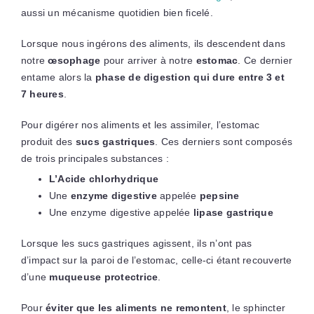
aussi un mécanisme quotidien bien ficelé.
Lorsque nous ingérons des aliments, ils descendent dans
notre
œsophage
pour arriver à notre
estomac
. Ce dernier
entame alors la
phase de digestion qui dure entre 3 et
7 heures
.
Pour digérer nos aliments et les assimiler, l’estomac
produit des
sucs gastriques
. Ces derniers sont composés
de trois principales substances :
L’Acide chlorhydrique
Une
enzyme digestive
appelée
pepsine
Une enzyme digestive appelée
lipase gastrique
Lorsque les sucs gastriques agissent, ils n’ont pas
d’impact sur la paroi de l’estomac, celle-ci étant recouverte
d’une
muqueuse protectrice
.
Pour
éviter que les aliments ne remontent
, le sphincter