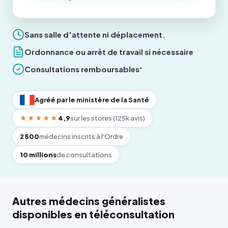
Sans salle d'attente ni déplacement.
Ordonnance ou arrêt de travail si nécessaire
Consultations remboursables
*
Agréé par le ministère de la Santé
★★★★★
4,9
sur les stores (125k avis)
2 500
médecins inscrits à l'Ordre
10 millions
de consultations
Autres médecins généralistes
disponibles en téléconsultation