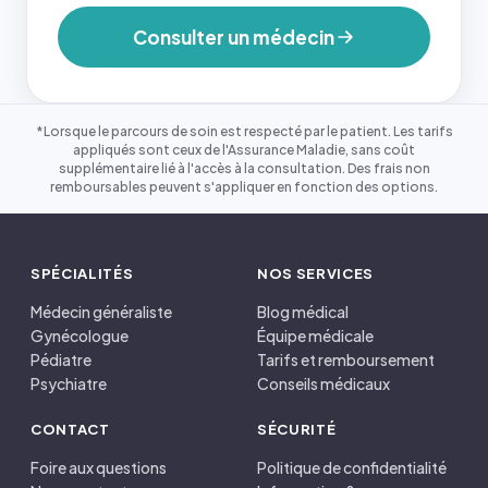
Consulter un médecin
*Lorsque le parcours de soin est respecté par le patient. Les tarifs
appliqués sont ceux de l'Assurance Maladie, sans coût
supplémentaire lié à l'accès à la consultation. Des frais non
remboursables peuvent s'appliquer en fonction des options.
SPÉCIALITÉS
NOS SERVICES
Médecin généraliste
Blog médical
Gynécologue
Équipe médicale
Pédiatre
Tarifs et remboursement
Psychiatre
Conseils médicaux
CONTACT
SÉCURITÉ
Foire aux questions
Politique de confidentialité