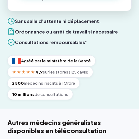
Sans salle d'attente ni déplacement.
Ordonnance ou arrêt de travail si nécessaire
Consultations remboursables
*
Agréé par le ministère de la Santé
★★★★★
4,9
sur les stores (125k avis)
2 500
médecins inscrits à l'Ordre
10 millions
de consultations
Autres médecins généralistes
disponibles en téléconsultation