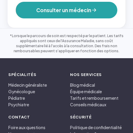
Consulter un médecin
*Lorsque le parcours de soin est respecté par le patient. Les tarifs
appliqués sont ceux de l'Assurance Maladie, sans coût
supplémentaire lié à l'accès à la consultation. Des frais non
remboursables peuvent s'appliquer en fonction des options.
SPÉCIALITÉS
NOS SERVICES
Médecin généraliste
Blog médical
Gynécologue
Équipe médicale
Pédiatre
Tarifs et remboursement
Psychiatre
Conseils médicaux
CONTACT
SÉCURITÉ
Foire aux questions
Politique de confidentialité