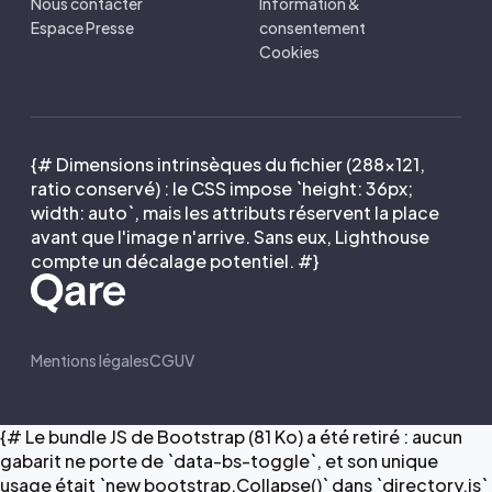
Nous contacter
Information &
Espace Presse
consentement
Cookies
{# Dimensions intrinsèques du fichier (288×121,
ratio conservé) : le CSS impose `height: 36px;
width: auto`, mais les attributs réservent la place
avant que l'image n'arrive. Sans eux, Lighthouse
compte un décalage potentiel. #}
Mentions légales
CGUV
{# Le bundle JS de Bootstrap (81 Ko) a été retiré : aucun
gabarit ne porte de `data-bs-toggle`, et son unique
usage était `new bootstrap.Collapse()` dans `directory.js`