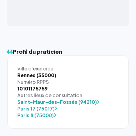
Profil du praticien
Ville d'exercice
Rennes (35000)
Numéro RPPS
10101175759
Autres lieux de consultation
{# 40×40
Saint-Maur-des-Fossés (94210)
: la taille
Paris 17 (75017)
rendue par
Paris 8 (75008)
`.profile-
picture`,
et un