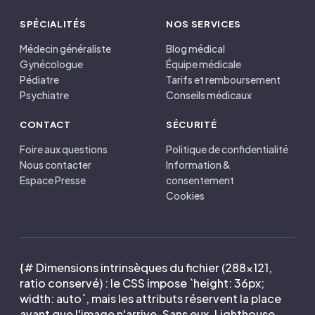
SPÉCIALITÉS
NOS SERVICES
Médecin généraliste
Blog médical
Gynécologue
Équipe médicale
Pédiatre
Tarifs et remboursement
Psychiatre
Conseils médicaux
CONTACT
SÉCURITÉ
Foire aux questions
Politique de confidentialité
Nous contacter
Information &
Espace Presse
consentement
Cookies
{# Dimensions intrinsèques du fichier (288×121,
ratio conservé) : le CSS impose `height: 36px;
width: auto`, mais les attributs réservent la place
avant que l'image n'arrive. Sans eux, Lighthouse