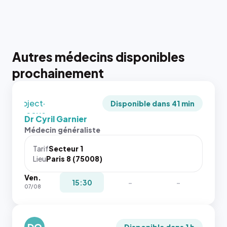
rapport 1:1
qui reste
juste à
toutes les
tailles
Autres médecins disponibles
puisque la
photo est
prochainement
recadrée
en
`object-
Disponible dans 41 min
fit: cover`.
Dr Cyril Garnier
Sans ces
Médecin généraliste
attributs
le
Tarif
Secteur 1
navigateur
Lieu
Paris 8 (75008)
ne réserve
Ven.
pas la
{# 40×40
15:30
-
-
07/08
place, et
: la taille
c'étaient
rendue par
les trois
`.profile-
dernières
DO