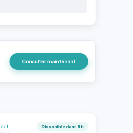
 40×40
taille
due par
ofile-
ture`,
un
Consulter maintenant
ort 1:1
 reste
e à
tes les
les
sque la
to est
adrée
ject-
Disponible dans 8 h
 cover`.