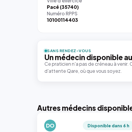
Ville d'exercice
Pacé (35740)
Numéro RPPS
10100114403
SANS RENDEZ-VOUS
Un médecin disponible au
Ce praticien n'a pas de créneau à venir. 
d'attente Qare, où que vous soyez.
Autres médecins disponibl
DO
Disponible dans 6 h