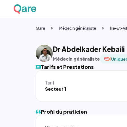
Qare
Médecin généraliste
Ille-Et-Vi
Dr Abdelkader Kebaili
Médecin généraliste
Uniquem
Tarifs et Prestations
Tarif
Secteur 1
Profil du praticien