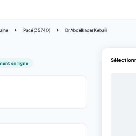
laine
Pacé (35740)
Dr Abdelkader Kebaili
Sélection
ent en ligne