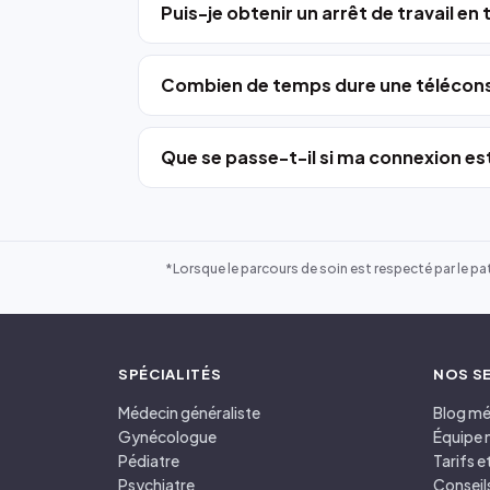
Puis-je obtenir un arrêt de travail en
Combien de temps dure une télécons
Que se passe-t-il si ma connexion est
*Lorsque le parcours de soin est respecté par le pat
SPÉCIALITÉS
NOS S
Médecin généraliste
Blog mé
Gynécologue
Équipe 
Pédiatre
Tarifs 
Psychiatre
Conseil