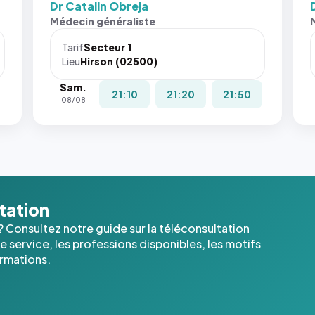
Dr Catalin Obreja
Sans ces
San
Médecin généraliste
attributs
att
le
le
Tarif
Secteur 1
navigateur
nav
Lieu
Hirson (02500)
ne réserve
ne 
Sam.
pas la
pas 
21:10
21:20
21:50
08/08
place, et
pla
c'étaient
c'é
les trois
les 
dernières
der
images de
ima
l'annuaire
l'a
dans ce
dan
ltation
cas. #}
cas
? Consultez notre guide sur la téléconsultation
 service, les professions disponibles, les motifs
ormations.