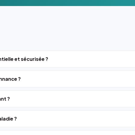
tielle et sécurisée ?
nnance ?
ant ?
ladie ?