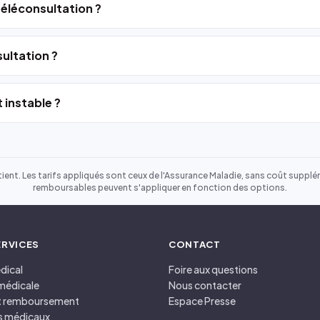
 téléconsultation ?
ultation ?
 instable ?
ient. Les tarifs appliqués sont ceux de l'Assurance Maladie, sans coût suppléme
remboursables peuvent s'appliquer en fonction des options.
ERVICES
CONTACT
dical
Foire aux questions
médicale
Nous contacter
et remboursement
Espace Presse
s médicaux