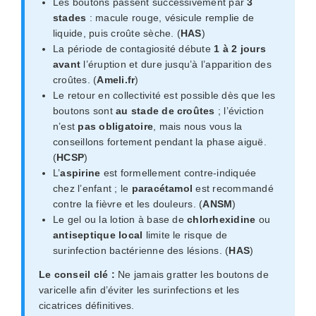
Les boutons passent successivement par
3
stades
: macule rouge, vésicule remplie de
liquide, puis croûte sèche. (
HAS
)
La période de contagiosité débute
1 à 2 jours
avant
l’éruption et dure jusqu’à l’apparition des
croûtes. (
Ameli.fr
)
Le retour en collectivité est possible dès que les
boutons sont
au stade de croûtes
; l’éviction
n’est
pas obligatoire
, mais nous vous la
conseillons fortement pendant la phase aiguë.
(
HCSP
)
L’
aspirine
est formellement contre-indiquée
chez l’enfant ; le
paracétamol
est recommandé
contre la fièvre et les douleurs. (
ANSM
)
Le gel ou la lotion à base de
chlorhexidine
ou
antiseptique local
limite le risque de
surinfection bactérienne des lésions. (
HAS
)
Le conseil clé :
Ne jamais gratter les boutons de
varicelle afin d’éviter les surinfections et les
cicatrices définitives.