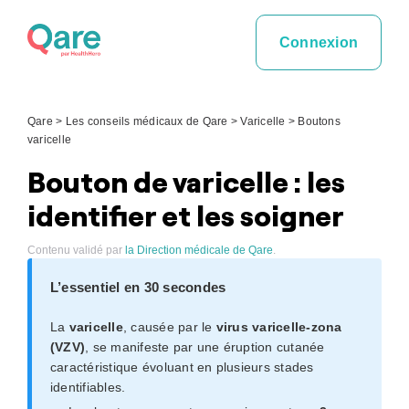
Skip
to
Connexion
content
Qare
>
Les conseils médicaux de Qare
>
Varicelle
>
Boutons
varicelle
Bouton de varicelle : les
identifier et les soigner
Contenu validé par
la Direction médicale de Qare
.
L’essentiel en 30 secondes
La
varicelle
, causée par le
virus varicelle-zona
(VZV)
, se manifeste par une éruption cutanée
caractéristique évoluant en plusieurs stades
identifiables.