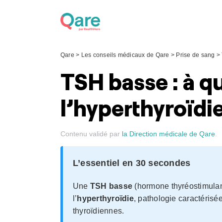
Skip
to
content
Qare
>
Les conseils médicaux de Qare
>
Prise de sang
>
TSH basse : à q
l’hyperthyroïdie
Contenu validé par
la Direction médicale de Qare
.
L’essentiel en 30 secondes
Une
TSH basse
(hormone thyréostimulant
l’
hyperthyroïdie
, pathologie caractéris
thyroïdiennes.