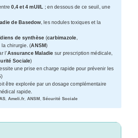
entre
0,4 et 4 mUI/L
; en dessous de ce seuil, une
adie de Basedow
, les nodules toxiques et la
ïdiens de synthèse
(
carbimazole
,
 la chirurgie. (
ANSM
)
r l’
Assurance Maladie
sur prescription médicale,
urité Sociale
)
essite une prise en charge rapide pour prévenir les
S
)
it être explorée par un dosage complémentaire
médical rapide.
AS
,
Ameli.fr
,
ANSM
,
Sécurité Sociale