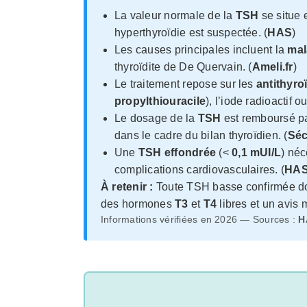
La valeur normale de la
TSH
se situe 
hyperthyroïdie est suspectée. (
HAS
)
Les causes principales incluent la
mal
thyroïdite de De Quervain. (
Ameli.fr
)
Le traitement repose sur les
antithyro
propylthiouracile
), l’iode radioactif ou
Le dosage de la
TSH
est remboursé pa
dans le cadre du bilan thyroïdien. (
Séc
Une
TSH effondrée
(<
0,1 mUI/L
) néc
complications cardiovasculaires. (
HA
À retenir :
Toute TSH basse confirmée do
des hormones
T3
et
T4
libres et un avis 
Informations vérifiées en 2026 — Sources :
H