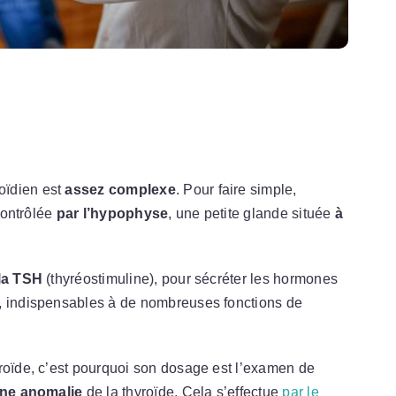
ïdien est
assez complexe
. Pour faire simple,
 contrôlée
par l’hypophyse
, une petite glande située
à
 la TSH
(thyréostimuline), pour sécréter les hormones
, indispensables à de nombreuses fonctions de
roïde, c’est pourquoi son dosage est l’examen de
une anomalie
de la thyroïde. Cela s’effectue
par le