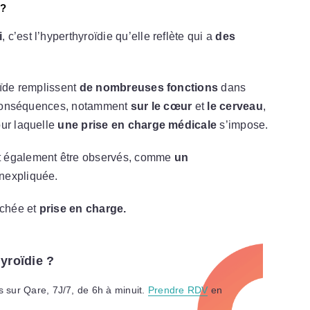
 ?
i
, c’est l’hyperthyroïdie qu’elle reflète qui a
des
oïde remplissent
de nombreuses fonctions
dans
es conséquences, notamment
sur le cœur
et
le cerveau
,
our laquelle
une prise en charge médicale
s’impose.
 également être observés, comme
un
nexpliquée.
rchée et
prise en charge.
yroïdie ?
 sur Qare, 7J/7, de 6h à minuit.
Prendre RDV
en