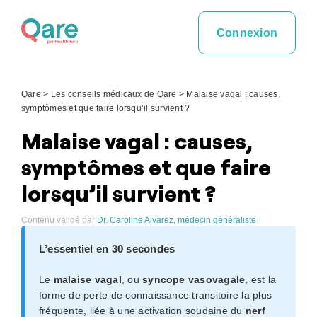
Skip
to
Connexion
content
Qare
>
Les conseils médicaux de Qare
>
Malaise vagal : causes,
symptômes et que faire lorsqu’il survient ?
Malaise vagal : causes,
symptômes et que faire
lorsqu’il survient ?
Contenu validé par
Dr. Caroline Alvarez, médecin généraliste
.
L’essentiel en 30 secondes
Le
malaise vagal
, ou
syncope vasovagale
, est la
forme de perte de connaissance transitoire la plus
fréquente, liée à une activation soudaine du
nerf