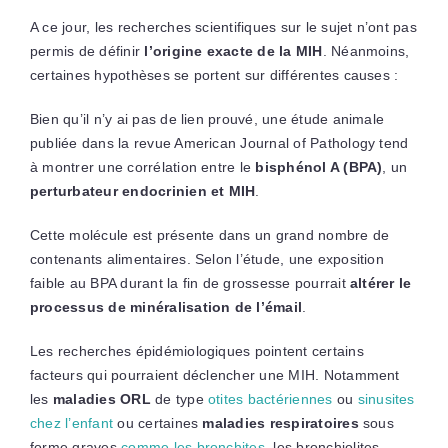
A ce jour, les recherches scientifiques sur le sujet n’ont pas
permis de définir
l’origine exacte de la MIH
. Néanmoins,
certaines hypothèses se portent sur différentes causes :
Bien qu’il n’y ai pas de lien prouvé, une étude animale
publiée dans la revue American Journal of Pathology tend
à montrer une corrélation entre le
bisphénol A (BPA)
, un
perturbateur endocrinien et MIH
.
Cette molécule est présente dans un grand nombre de
contenants alimentaires. Selon l’étude, une exposition
faible au BPA durant la fin de grossesse pourrait
altérer le
processus de minéralisation de l’émail
.
Les recherches épidémiologiques pointent certains
facteurs qui pourraient déclencher une MIH. Notamment
les
maladies ORL
de type
otites bactériennes
ou
sinusites
chez l’enfant
ou certaines
maladies respiratoires
sous
forme graves
comme les bronchites
, les bronchiolites,