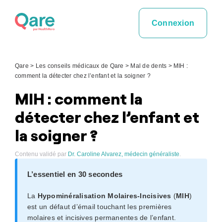
Skip
to
Connexion
content
Qare
>
Les conseils médicaux de Qare
>
Mal de dents
>
MIH :
comment la détecter chez l’enfant et la soigner ?
MIH : comment la
détecter chez l’enfant et
la soigner ?
Contenu validé par
Dr. Caroline Alvarez, médecin généraliste
.
L’essentiel en 30 secondes
La
Hypominéralisation Molaires-Incisives
(
MIH
)
est un défaut d’émail touchant les premières
molaires et incisives permanentes de l’enfant.