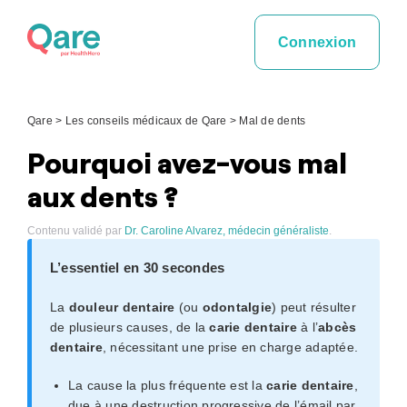
Skip
to
Connexion
content
Qare
>
Les conseils médicaux de Qare
>
Mal de dents
Pourquoi avez-vous mal
aux dents ?
Contenu validé par
Dr. Caroline Alvarez, médecin généraliste
.
L’essentiel en 30 secondes
La
douleur dentaire
(ou
odontalgie
) peut résulter
de plusieurs causes, de la
carie dentaire
à l’
abcès
dentaire
, nécessitant une prise en charge adaptée.
La cause la plus fréquente est la
carie dentaire
,
due à une destruction progressive de l’émail par