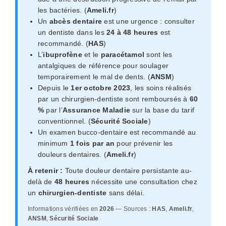
les bactéries. (
Ameli.fr
)
Un
abcès dentaire
est une urgence : consulter
un dentiste dans les
24 à 48 heures
est
recommandé. (
HAS
)
L’
ibuprofène
et le
paracétamol
sont les
antalgiques de référence pour soulager
temporairement le mal de dents. (
ANSM
)
Depuis le
1er octobre 2023
, les soins réalisés
par un chirurgien-dentiste sont remboursés à
60
%
par l’
Assurance Maladie
sur la base du tarif
conventionnel. (
Sécurité Sociale
)
Un examen bucco-dentaire est recommandé au
minimum
1 fois par an
pour prévenir les
douleurs dentaires. (
Ameli.fr
)
À retenir :
Toute douleur dentaire persistante au-
delà de
48 heures
nécessite une consultation chez
un
chirurgien-dentiste
sans délai.
Informations vérifiées en
2026
— Sources :
HAS
,
Ameli.fr
,
ANSM
,
Sécurité Sociale