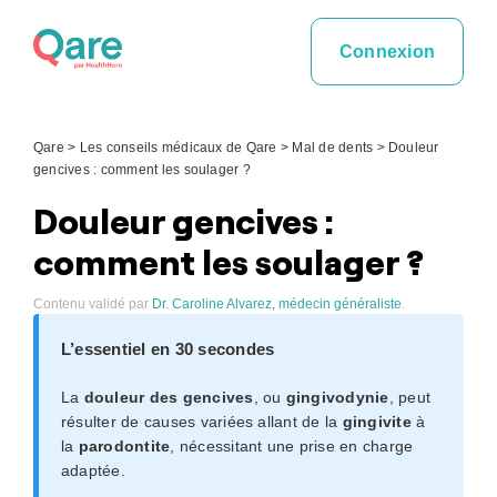
Skip
to
Connexion
content
Qare
>
Les conseils médicaux de Qare
>
Mal de dents
>
Douleur
gencives : comment les soulager ?
Douleur gencives :
comment les soulager ?
Contenu validé par
Dr. Caroline Alvarez, médecin généraliste
.
L’essentiel en 30 secondes
La
douleur des gencives
, ou
gingivodynie
, peut
résulter de causes variées allant de la
gingivite
à
la
parodontite
, nécessitant une prise en charge
adaptée.