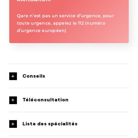
Qare n’est pas un service d’urgence, pour
toute urgence, appelez le 112 (numéro
d’urgence européen)
Conseils
Téléconsultation
Liste des spécialités