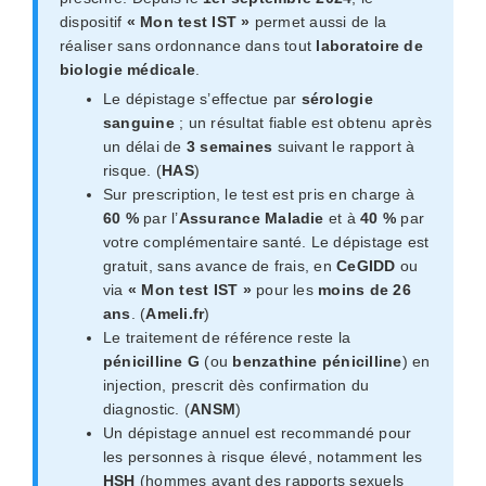
dispositif
« Mon test IST »
permet aussi de la
réaliser sans ordonnance dans tout
laboratoire de
biologie médicale
.
Le dépistage s’effectue par
sérologie
sanguine
; un résultat fiable est obtenu après
un délai de
3 semaines
suivant le rapport à
risque. (
HAS
)
Sur prescription, le test est pris en charge à
60 %
par l’
Assurance Maladie
et à
40 %
par
votre complémentaire santé. Le dépistage est
gratuit, sans avance de frais, en
CeGIDD
ou
via
« Mon test IST »
pour les
moins de 26
ans
. (
Ameli.fr
)
Le traitement de référence reste la
pénicilline G
(ou
benzathine pénicilline
) en
injection, prescrit dès confirmation du
diagnostic. (
ANSM
)
Un dépistage annuel est recommandé pour
les personnes à risque élevé, notamment les
HSH
(hommes ayant des rapports sexuels