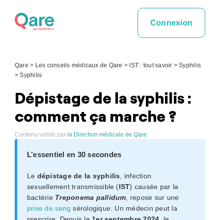
Skip
to
Connexion
content
Qare
>
Les conseils médicaux de Qare
>
IST : tout savoir
>
Syphilis
>
Syphilis
Dépistage de la syphilis :
comment ça marche ?
Contenu validé par
la Direction médicale de Qare
.
L’essentiel en 30 secondes
Le
dépistage de la syphilis
, infection
sexuellement transmissible (
IST
) causée par la
bactérie
Treponema pallidum
, repose sur une
prise de sang
sérologique. Un médecin peut la
prescrire. Depuis le
1er septembre 2024
, le