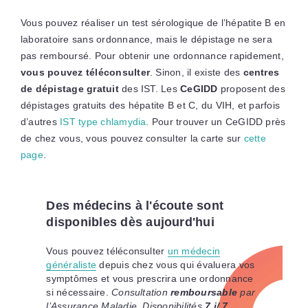
Vous pouvez réaliser un test sérologique de l’hépatite B en
laboratoire sans ordonnance, mais le dépistage ne sera
pas remboursé. Pour obtenir une ordonnance rapidement,
vous pouvez téléconsulter
. Sinon, il existe des
centres
de dépistage gratuit
des IST. Les
CeGIDD
proposent des
dépistages gratuits des hépatite B et C, du VIH, et parfois
d’autres
IST type chlamydia
. Pour trouver un CeGIDD près
de chez vous, vous pouvez consulter la carte sur
cette
page
.
Des médecins à l'écoute sont
disponibles dès aujourd'hui
Vous pouvez téléconsulter
un médecin
généraliste
depuis chez vous qui évaluera vos
symptômes et vous prescrira une ordonnance
si nécessaire.
Consultation
remboursable
par
l’Assurance Maladie. Disponibilités
7 j/ 7
.