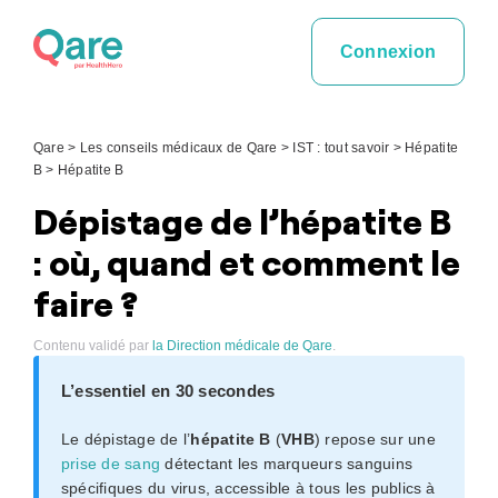
Skip
to
Connexion
content
Qare
>
Les conseils médicaux de Qare
>
IST : tout savoir
>
Hépatite
B
>
Hépatite B
Dépistage de l’hépatite B
: où, quand et comment le
faire ?
Contenu validé par
la Direction médicale de Qare
.
L’essentiel en 30 secondes
Le dépistage de l’
hépatite B
(
VHB
) repose sur une
prise de sang
détectant les marqueurs sanguins
spécifiques du virus, accessible à tous les publics à