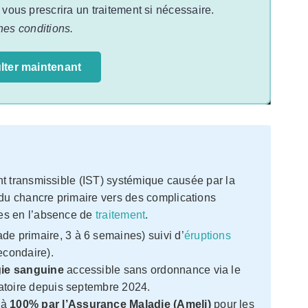
t vous prescrira un traitement si nécessaire.
nes conditions.
lter maintenant
t transmissible (IST) systémique causée par la
 du chancre primaire vers des complications
es en l’absence de
traitement
.
de primaire, 3 à 6 semaines) suivi d’
éruptions
econdaire).
gie sanguine
accessible sans ordonnance via le
atoire depuis septembre 2024.
 à
100% par l’Assurance Maladie (Ameli)
pour les