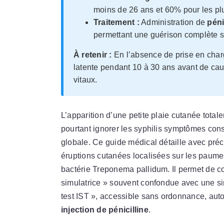
moins de 26 ans et 60% pour les pl
Traitement :
Administration de
péni
permettant une guérison complète si 
À retenir :
En l’absence de prise en char
latente pendant 10 à 30 ans avant de ca
vitaux.
L’apparition d’une petite plaie cutanée total
pourtant ignorer les syphilis symptômes consti
globale. Ce guide médical détaille avec précis
éruptions cutanées localisées sur les paumes,
bactérie Treponema pallidum. Il permet de 
simulatrice » souvent confondue avec une si
test IST », accessible sans ordonnance, aut
injection de pénicilline
.