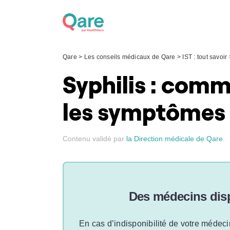
Skip
to
content
Qare
>
Les conseils médicaux de Qare
>
IST : tout savoir
Syphilis : com
les symptômes e
Contenu validé par
la Direction médicale de Qare
.
Des médecins disp
En cas d’indisponibilité de votre médeci