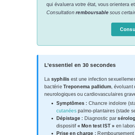
qui évaluera votre état, vous orientera e
Consultation
remboursable
sous certai
Consu
L’essentiel en 30 secondes
La
syphilis
est une infection sexuellemen
bactérie
Treponema pallidum
, évoluant
neurologiques ou cardiovasculaires grav
Symptômes :
Chancre indolore (sta
cutanées
palmo-plantaires (stade s
Dépistage :
Diagnostic par
sérolo
dispositif
« Mon test IST »
en labor
Prise en charge :
Remboursement