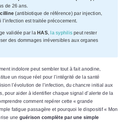
us de 26 ans.
cilline
(antibiotique de référence) par injection,
l’infection est traitée précocement.
ge validée par la
HAS
,
la syphilis
peut rester
user des dommages irréversibles aux organes
ement indolore peut sembler tout à fait anodine,
tue un risque réel pour l’intégrité de la santé
ion l’évolution de l’infection, du chancre initial aux
 pour aider à identifier chaque signal d’alerte de la
comprendre comment repérer cette « grande
mple fatigue passagère et pourquoi le dispositif « Mon
orise une
guérison complète par une simple