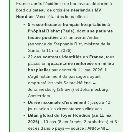
France après l’épidémie de hantavirus déclarée à
bord du bateau de croisière néerlandais
MV
Hondius
. Voici l’état des lieux officiel :
5 ressortissants français hospitalisés à
l’hôpital Bichat (Paris)
, dont
une patiente
testée positive
au hantavirus Andes
(annonce de Stéphanie Rist, ministre de la
Santé, le 11 mai 2026).
22 cas contacts identifiés en France
, tous
placés en
quarantaine renforcée en milieu
hospitalier
par décret du 11 mai 2026. Il
s’agit notamment de passagers ayant
emprunté les vols Sainte-Hélène →
Johannesburg (25 avril) et Johannesburg →
Amsterdam.
Durée maximale d’isolement :
jusqu’à 42
jours selon les circonstances cliniques.
Bilan global du foyer Hondius (au 11 mai
2026) :
10 cas (8 confirmés, 2 probables) et 3
décès dans 6 pays — source : ANRS-MIE.