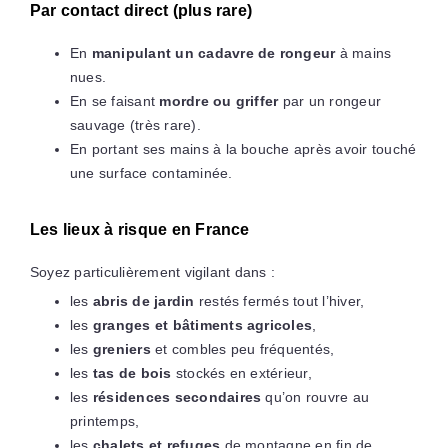
Par contact direct (plus rare)
En
manipulant un cadavre de rongeur
à mains
nues.
En se faisant
mordre ou griffer
par un rongeur
sauvage (très rare).
En portant ses mains à la bouche après avoir touché
une surface contaminée.
Les lieux à risque en France
Soyez particulièrement vigilant dans :
les
abris de jardin
restés fermés tout l’hiver,
les
granges et bâtiments agricoles
,
les
greniers
et combles peu fréquentés,
les
tas de bois
stockés en extérieur,
les
résidences secondaires
qu’on rouvre au
printemps,
les
chalets et refuges
de montagne en fin de