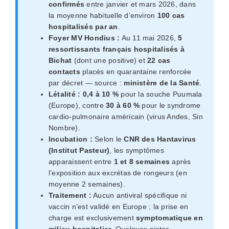
confirmés
entre janvier et mars 2026, dans
la moyenne habituelle d’environ
100 cas
hospitalisés par an
.
Foyer MV Hondius :
Au 11 mai 2026,
5
ressortissants français hospitalisés à
Bichat
(dont une positive) et
22 cas
contacts
placés en quarantaine renforcée
par décret — source :
ministère de la Santé
.
Létalité :
0,4 à 10 %
pour la souche Puumala
(Europe), contre
30 à 60 %
pour le syndrome
cardio-pulmonaire américain (virus Andes, Sin
Nombre).
Incubation :
Selon le
CNR des Hantavirus
(Institut Pasteur)
, les symptômes
apparaissent entre
1 et 8 semaines
après
l’exposition aux excrétas de rongeurs (en
moyenne 2 semaines).
Traitement :
Aucun antiviral spécifique ni
vaccin n’est validé en Europe ; la prise en
charge est exclusivement
symptomatique en
milieu hospitalier
. Quelques pistes