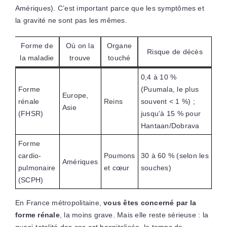
Amériques). C’est important parce que les symptômes et
la gravité ne sont pas les mêmes.
Forme de
Où on la
Organe
Risque de décès
la maladie
trouve
touché
0,4 à 10 %
Forme
(Puumala, le plus
Europe,
rénale
Reins
souvent < 1 %) ;
Asie
(FHSR)
jusqu’à 15 % pour
Hantaan/Dobrava
Forme
cardio-
Poumons
30 à 60 % (selon les
Amériques
pulmonaire
et cœur
souches)
(SCPH)
En France métropolitaine,
vous êtes concerné par la
forme rénale
, la moins grave. Mais elle reste sérieuse : la
quasi-totalité des cas est hospitalisée, le temps de