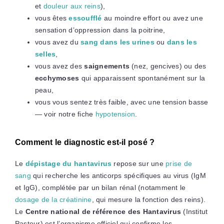
et
douleur aux reins
),
vous êtes
essoufflé
au moindre effort ou avez une
sensation d’oppression dans la poitrine,
vous avez du
sang dans les urines
ou
dans les
selles
,
vous avez des
saignements
(nez, gencives) ou des
ecchymoses
qui apparaissent spontanément sur la
peau,
vous vous sentez très faible, avec une tension basse
— voir notre fiche
hypotension
.
Comment le diagnostic est-il posé ?
Le
dépistage du hantavirus
repose sur une
prise de
sang
qui recherche les anticorps spécifiques au virus (IgM
et IgG), complétée par un bilan rénal (notamment le
dosage de la créatinine
, qui mesure la fonction des reins).
Le
Centre national de référence des Hantavirus
(Institut
Pasteur) est l’organisme officiel qui confirme les