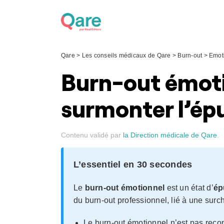
Skip
to
content
Qare
>
Les conseils médicaux de Qare
>
Burn-out
>
Emot
Burn-out émot
surmonter l’ép
Contenu validé par
la Direction médicale de Qare
.
L’essentiel en 30 secondes
Le
burn-out émotionnel
est un état d’
ép
du burn-out professionnel, lié à une sur
Le burn-out émotionnel n’est pas rec