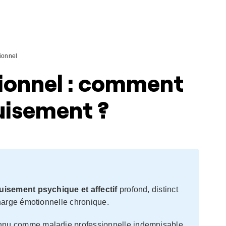
ionnel
ionnel : comment
uisement ?
uisement psychique et affectif
profond, distinct
charge émotionnelle chronique.
onnu comme maladie professionnelle indemnisable