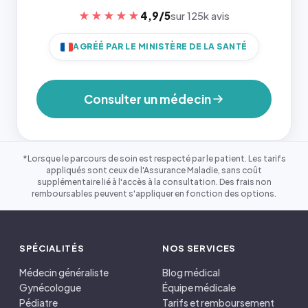
★★★★★
4,9/5
sur 125k avis
AGRÉÉ PAR LE MINISTÈRE DE LA SANTÉ
Consulter un médecin
*Lorsque le parcours de soin est respecté par le patient. Les tarifs
appliqués sont ceux de l'Assurance Maladie, sans coût
supplémentaire lié à l'accès à la consultation. Des frais non
remboursables peuvent s'appliquer en fonction des options.
SPÉCIALITÉS
NOS SERVICES
Médecin généraliste
Blog médical
Gynécologue
Équipe médicale
Pédiatre
Tarifs et remboursement