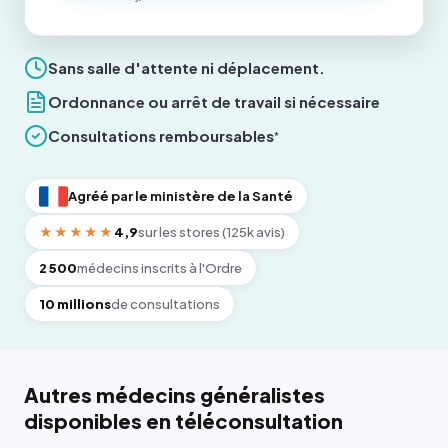
Sans salle d'attente ni déplacement.
Ordonnance ou arrêt de travail si nécessaire
Consultations remboursables
*
Agréé par le ministère de la Santé
★★★★★
4,9
sur les stores (125k avis)
2 500
médecins inscrits à l'Ordre
10 millions
de consultations
Autres médecins généralistes
disponibles en téléconsultation