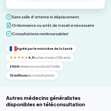
Sans salle d'attente ni déplacement.
Ordonnance ou arrêt de travail si nécessaire
Consultations remboursables
*
Agréé par le ministère de la Santé
★★★★★
4,9
sur les stores (125k avis)
2 500
médecins inscrits à l'Ordre
10 millions
de consultations
Autres médecins généralistes
disponibles en téléconsultation