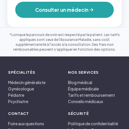
Consulter un médecin
*Lorsque le parcours de soin est respecté par le patient. Les tarifs
appliqués sont ceux de l'Assurance Maladie, sans coût
supplémentaire lié à l'accès à la consultation. Des frais non
remboursables peuvent s'appliquer en fonction des options.
SPÉCIALITÉS
NOS SERVICES
Médecin généraliste
Blog médical
Gynécologue
Équipe médicale
Pédiatre
Tarifs et remboursement
Psychiatre
Conseils médicaux
CONTACT
SÉCURITÉ
Foire aux questions
Politique de confidentialité