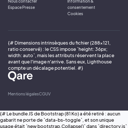
Nous contacter
Information &
Espace Presse
consentement
Cookies
{# Dimensions intrinsèques du fichier (288×121,
ratio conservé) : le CSS impose `height: 36px;
width: auto`, mais les attributs réservent la place
avant que l'image n'arrive. Sans eux, Lighthouse
compte un décalage potentiel. #}
Mentions légales
CGUV
{# Le bundle JS de Bootstrap (81 Ko) a été retiré : aucun
gabarit ne porte de `data-bs-toggle`, et son unique
usage était `new bootstrap.Collapse()` dans `directory.js`