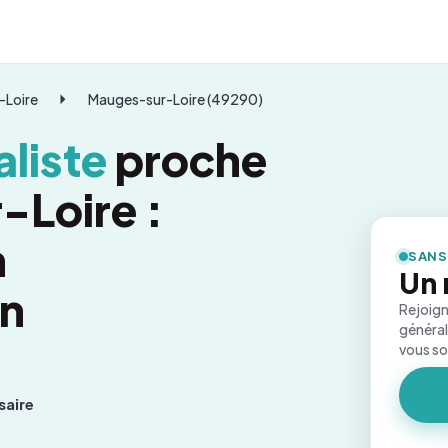
-Loire
Mauges-sur-Loire (49290)
liste
proche
-Loire :
n
SANS
Un 
on
Rejoign
général
vous s
saire