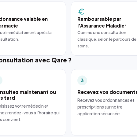
donnance valable en
Remboursable par
armacie
l'Assurance Maladie
*
ue immédiatement après la
Comme une consultation
sultation.
classique, selon le parcours de
soins.
nsultation avec Qare ?
3
nsultez maintenant ou
Recevez vos document
us tard
Recevez vos ordonnances et
isissez votre médecin et
prescriptions sur notre
nez rendez-vous à l'horaire qui
application sécurisée.
s convient.