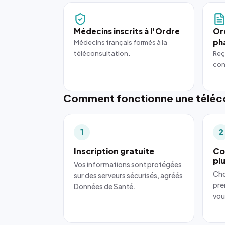
Médecins inscrits à l'Ordre
Or
ph
Médecins français formés à la
téléconsultation.
Reç
con
Comment fonctionne une téléco
1
2
Inscription gratuite
Co
pl
Vos informations sont protégées
Cho
sur des serveurs sécurisés, agréés
pre
Données de Santé.
vou