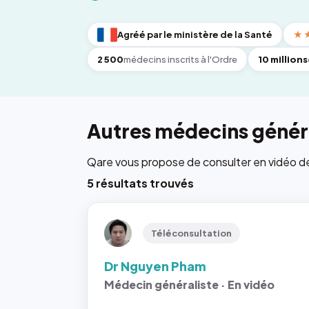
Agréé par le ministère de la Santé
★
2 500
médecins inscrits à l'Ordre
10 millions
Autres médecins généra
Qare vous propose de consulter en vidéo de 6
5 résultats trouvés
Téléconsultation
Dr Nguyen Pham
Médecin généraliste · En vidéo