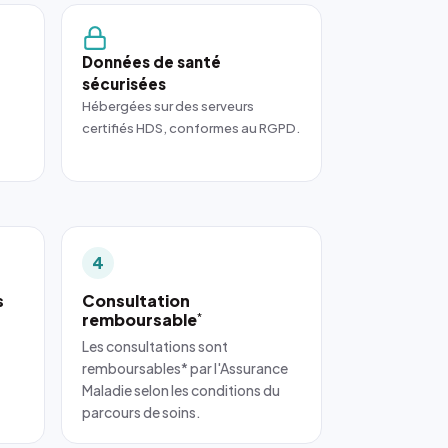
Données de santé
sécurisées
Hébergées sur des serveurs
certifiés HDS, conformes au RGPD.
4
s
Consultation
remboursable
*
Les consultations sont
remboursables* par l'Assurance
Maladie selon les conditions du
parcours de soins.