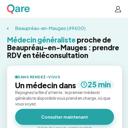
Beaupréau-en-Mauges (49600)
Médecin généraliste
proche de
Beaupréau-en-Mauges : prendre
RDV en téléconsultation
SANS RENDEZ-VOUS
25 min
Un médecin dans
Rejoignez la file d'attente : le premier médecin
généraliste disponible vous prend en charge, où que
vous soyez.
Consulter maintenant
7j/7 de 6h à minuit · remboursable*